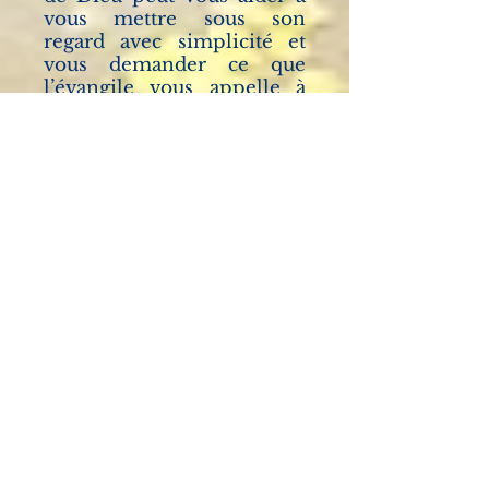
vous mettre sous son
regard avec simplicité et
vous demander ce que
l’évangile vous appelle à
vivre.
Ce qui était autrefois
nommé « examen de
conscience » est plutôt un
appel à vivre en cohérence
avec soi-même, avec ses
convictions et avec les
paroles du Christ. Notre
seule conscience ne suffit
pas à nous guider. C’est la
confrontation au modèle
de vie incarnée en Jésus-
Christ qui confère la
dimension de péché à un
acte, une pensée. Il faut
différencier la faute et le
péché. La faute n’est le