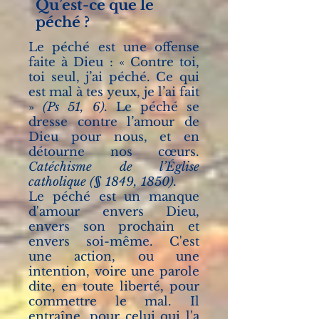
Qu’est-ce que le
péché ?
Le péché est une offense
faite à Dieu : « Contre toi,
toi seul, j’ai péché. Ce qui
est mal à tes yeux, je l’ai fait
»
(Ps 51, 6).
Le péché se
dresse contre l’amour de
Dieu pour nous, et en
détourne nos cœurs.
Catéchisme de l’Église
catholique (§ 1849, 1850).
Le péché est un manque
d'amour envers Dieu,
envers son prochain et
envers soi-même.
C'est
une action, ou une
intention, voire une parole
dite, en toute liberté, pour
commettre le mal. Il
entraîne, pour celui qui l'a